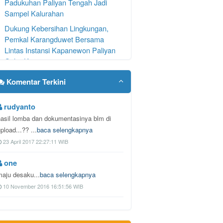
Padukuhan Paliyan Tengah Jadi
Sampel Kalurahan
Dukung Kebersihan Lingkungan,
Pemkal Karangduwet Bersama
Lintas Instansi Kapanewon Paliyan
Gelar Kor
PENGUMUMAN ! Mengibarkan
Komentar Terkini
Bendera Merah Putih
PERKAL KARANGDUWET
rudyanto
NOMOR 1 TAHUN 2026 TENTANG
hasil lomba dan dokumentasinya blm di
LPJ APBKAL 2025
pload...?? ...
baca selengkapnya
PERKAL KARANGDUWET
23 April 2017 22:27:11 WIB
NOMOR 9 TAHUN 2026 TENTANG
ABPKAL 2026
one
maju desaku...
baca selengkapnya
PERATURAN KALURAHAN
KARANGDUWET NOMOR 09
10 November 2016 16:51:56 WIB
TAHUN 2026 TENTANG APBKAL
2026