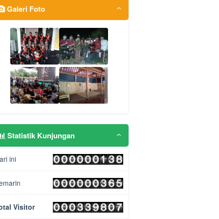
Galeri Foto
Statistik Kunjungan
ari ini
emarin
otal Visitor