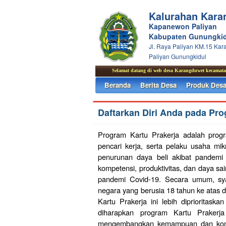
Kalurahan Kara
Kapanewon Paliyan
Kabupaten Gunungkid
Jl. Raya Paliyan KM.15 Ka
Paliyan Gunungkidul
Selamat datang di web desa Karangduwet kecamatan Pa
Beranda
Berita Desa
Produk Des
Daftarkan Diri Anda pada Pro
Program Kartu Prakerja adalah progr
pencari kerja, serta pelaku usaha mi
penurunan daya beli akibat pandemi
kompetensi, produktivitas, dan daya sa
pandemi Covid-19. Secara umum, sya
negara yang berusia 18 tahun ke atas d
Kartu Prakerja ini lebih diprioritas
diharapkan program Kartu Prakerj
mengembangkan kemampuan dan kompe