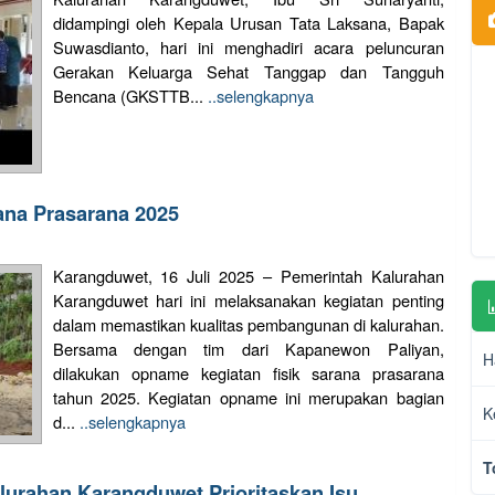
didampingi oleh Kepala Urusan Tata Laksana, Bapak
Suwasdianto, hari ini menghadiri acara peluncuran
Gerakan Keluarga Sehat Tanggap dan Tangguh
Bencana (GKSTTB...
..selengkapnya
ana Prasarana 2025
Karangduwet, 16 Juli 2025 – Pemerintah Kalurahan
Karangduwet hari ini melaksanakan kegiatan penting
dalam memastikan kualitas pembangunan di kalurahan.
Bersama dengan tim dari Kapanewon Paliyan,
H
dilakukan opname kegiatan fisik sarana prasarana
tahun 2025. Kegiatan opname ini merupakan bagian
K
d...
..selengkapnya
T
urahan Karangduwet Prioritaskan Isu