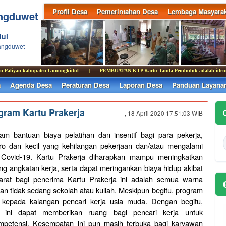
Profil Desa
Pemerintahan Desa
Lembaga Masyarak
ngduwet
ul
rangduwet
liyan kabupaten Gunungkidul
|
PEMBUATAN KTP Kartu Tanda Penduduk adalah identitas resmi 
a
Agenda Desa
Peraturan Desa
Laporan Desa
Panduan Layana
gram Kartu Prakerja
, 18 April 2020 17:51:03 WIB
am bantuan biaya pelatihan dan insentif bagi para pekerja,
kro dan kecil yang kehilangan pekerjaan dan/atau mengalami
 Covid-19. Kartu Prakerja diharapkan mampu meningkatkan
ing angkatan kerja, serta dapat meringankan biaya hidup akibat
rat bagi penerima Kartu Prakerja ini adalah semua warna
an tidak sedang sekolah atau kuliah. Meskipun begitu, program
kan kepada kalangan pencari kerja usia muda. Dengan begitu,
a ini dapat memberikan ruang bagi pencari kerja untuk
tensi. Kesempatan ini pun masih terbuka bagi karyawan