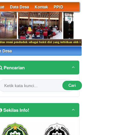
at
Data Desa
Kontak
PPID
penduduk sebagai bukti diri yang terbitkan oleh instansi pelaksana yang berlaku di seluruh Ind
n Desa
Pencarian
Cari
Sekilas Info!